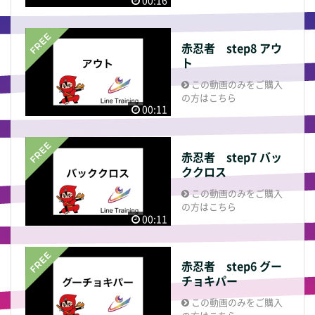
赤忍者 step8 アウ
ト
この動画のみをご購入
の方はこちら
00:11
赤忍者 step7 バッ
ククロス
この動画のみをご購入
の方はこちら
00:11
赤忍者 step6 グー
チョキパー
この動画のみをご購入