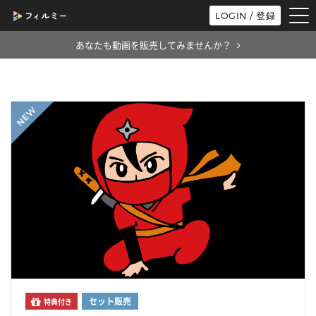
tog
LOGIN / 登録
nav
あなたも動画を販売してみませんか？
セット販売
特典付き