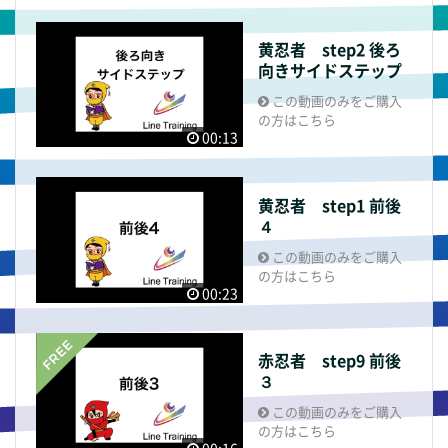
黄忍者 step2 後ろ
向きサイドステップ
この動画のみをご購入
の方はこちら
00:13
黄忍者 step1 前後
４
この動画のみをご購入
の方はこちら
00:23
赤忍者 step9 前後
３
この動画のみをご購入
の方はこちら
00:16