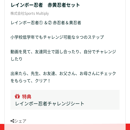
レインボー忍者 赤黄忍者セット
株式会社Sports Multiply
レインボー忍者① ＆② 赤忍者＆黄忍者
小学校低学年でもチャレンジ可能な９つのステップ
動画を見て、友達同士で話し合ったり、自分でチャレンジ
したり
出来たら、先生、お友達、お父さん、お母さんにチェック
をもらって、クリア！
特典
レインボー忍者チャレンジシート
シェア