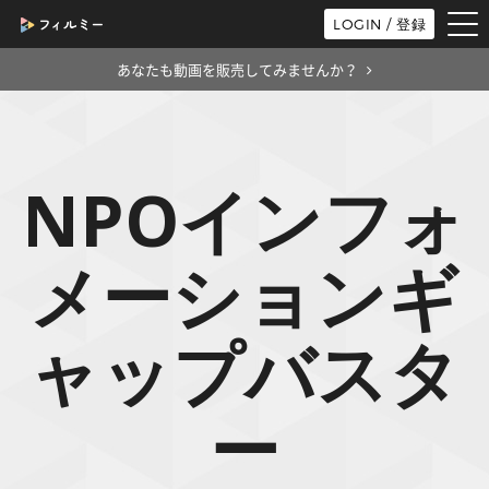
tog
LOGIN / 登録
nav
あなたも動画を販売してみませんか？
NPOインフォ
メーションギ
ャップバスタ
ー