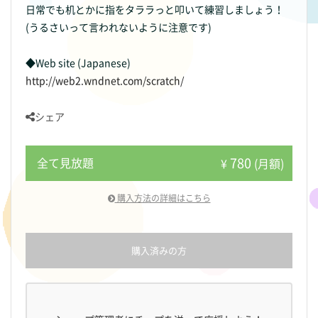
日常でも机とかに指をタララっと叩いて練習しましょう！
(うるさいって言われないように注意です)
◆Web site (Japanese)
http://web2.wndnet.com/scratch/
シェア
780
全て見放題
¥
(月額)
購入方法の詳細はこちら
購入済みの方