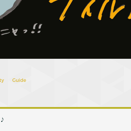
ty
Guide
す♪