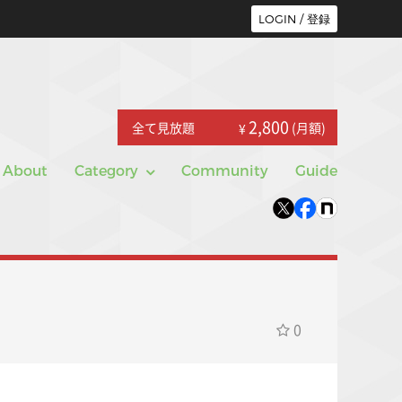
LOGIN / 登録
2,800
全て見放題
(月額)
¥
About
Category
Community
Guide
0