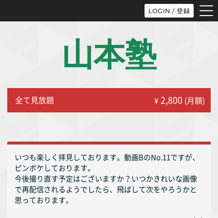
tog
LOGIN / 登録
nav
山本塾
2,800
全て見放題
¥
(月額)
いつも楽しく拝見しております。動画BのNo.11ですが、
ピンボケしております。
今後撮り直す予定はございますか？いつかきれいな画像
で再配信されるようでしたら、飛ばして次をやろうかと
思っております。