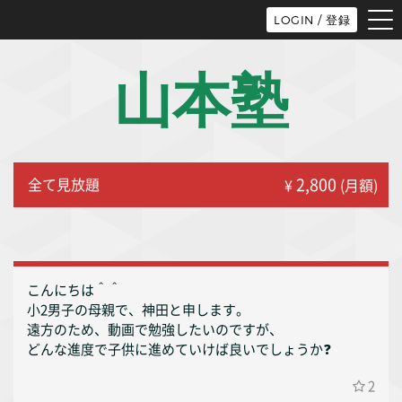
tog
LOGIN / 登録
nav
山本塾
2,800
全て見放題
¥
(月額)
こんにちは＾＾
小2男子の母親で、神田と申します。
遠方のため、動画で勉強したいのですが、
どんな進度で子供に進めていけば良いでしょうか❓
2