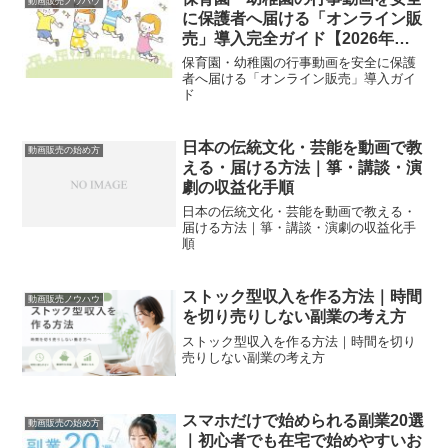
動画販売ノウハウ
に保護者へ届ける「オンライン販
売」導入完全ガイド【2026年最
新版】
保育園・幼稚園の行事動画を安全に保護
者へ届ける「オンライン販売」導入ガイ
ド
日本の伝統文化・芸能を動画で教
動画販売の始め方
える・届ける方法｜箏・講談・演
劇の収益化手順
日本の伝統文化・芸能を動画で教える・
届ける方法｜箏・講談・演劇の収益化手
順
ストック型収入を作る方法｜時間
動画販売ノウハウ
を切り売りしない副業の考え方
ストック型収入を作る方法｜時間を切り
売りしない副業の考え方
スマホだけで始められる副業20選
動画販売の始め方
｜初心者でも在宅で始めやすいお