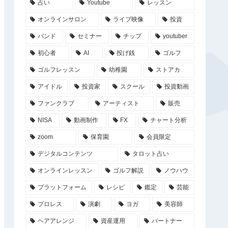
占い
Youtube
レッスン
オンラインサロン
ライブ映像
投資
バンド
セミナー
チップ
youtuber
初心者
AI
投げ銭
ゴルフ
ゴルフレッスン
幼稚園
ストアカ
アイドル
投資家
スクール
投資動画
ファンクラブ
アーティスト
販売
NISA
動画制作
FX
チャート分析
zoom
保育園
会員限定
デジタルコンテンツ
タロット占い
オンラインレッスン
ゴルフ解説
ノウハウ
プラットフォーム
レシピ
鑑定
芸能
プロレス
演劇
ヨガ
美容師
ヘアアレンジ
資産運用
パートナー