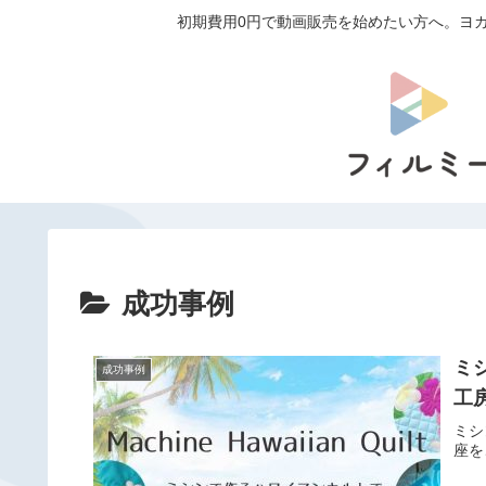
初期費用0円で動画販売を始めたい方へ。ヨガ
成功事例
ミ
成功事例
工
ミシ
座を