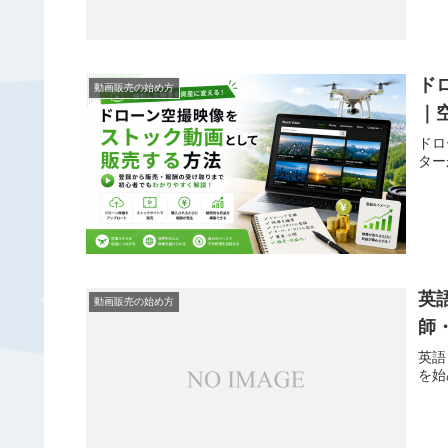
ド
動画販売の始め方
｜
ドロ
ター
英
動画販売の始め方
師
英語
を始