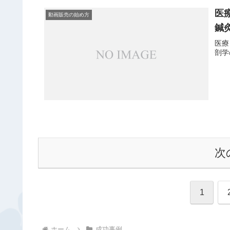
医
動画販売の始め方
鍼
医療
剖学
次
1
ホーム
成功事例