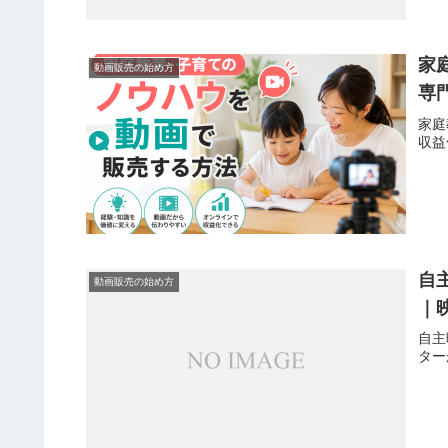
家
動画販売の始め方
専
家庭
収益
自
動画販売の始め方
｜
自主
ター