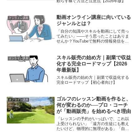
頼らず稼ぐ方法と注意点【2026年版】
動画オンライン講座に向いている
オンライン講座
ジャンルとは？
「自分の知識やスキルを動画にして売っ
てみたい」——そう思ったことはありま
せんか？YouTubeで無料の情報発信をし
ている人は多いですが、本当に価値のあ
るノウハウを「有料の動画講座」として
販売するという選択肢は、ここ数年で大
スキル販売の始め方｜副業で収益
オンライン講座
きく広がっています...
化する完全ロードマップ【2026
年最新版】
スキル販売の始め方｜副業で収益化する
完全ロードマップ【初心者向け】
ゴルフのレッスン動画を作ると、
オンライン講座
何が変わるのか──プロ・コーチ
が「動画販売」を始めるべき理由
「レッスンの予約がいっぱいで、これ以
上受けられない」「遠方の生徒にも教え
たいけど、物理的に無理がある」「自分
のメソッドをもっと広く届けたい」もし
あなたがゴルフのレッスンプロやティー