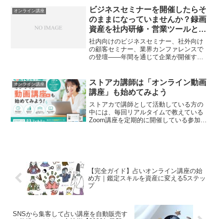
チングプロなら、こうした悩みに一度は
ビジネスセミナーを開催したらそ
オンライン講座
ぶつかったことがあるので...
のままになっていませんか？録画
資産を社内研修・営業ツールとし
て再活用する方法
社内向けのビジネスセミナー、社外向け
の顧客セミナー、業界カンファレンスで
の登壇——年間を通じて企業が開催する
セミナーの数は決して少なくありませ
ん。会場手配、講師調整、集客、当日の
運営。多くの工数とコストをかけて実施
ストアカ講師は「オンライン動画
オンライン講座
するイベントですが、終わっ...
講座」も始めてみよう
ストアカで講師として活動している方の
中には、毎回リアルタイムで教えている
Zoom講座を定期的に開催している参加者
対応や日程調整に時間がかかっているも
っと多くの人に自分の講座を届けたいと
感じている方も多いのではないでしょう
か。ストアカは、個人...
【完全ガイド】占いオンライン講座の始
め方｜鑑定スキルを資産に変える5ステッ
プ
SNSから集客して占い講座を自動販売す