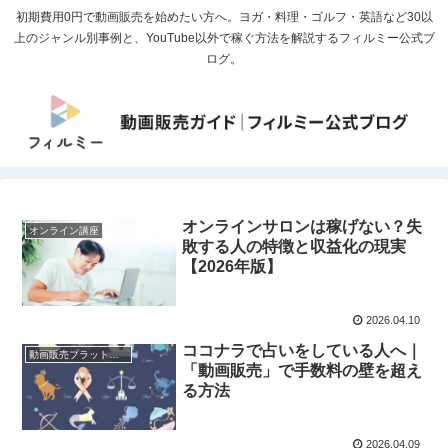
初期費用0円で動画販売を始めたい方へ。ヨガ・料理・ゴルフ・英語など30以
上のジャンル別事例と、YouTube以外で稼ぐ方法を解説するフィルミー公式ブ
ログ。
オンラインサロンは稼げない？失
オンライン講座
敗する人の特徴と収益化の現実
【2026年版】
2026.04.10
ココナラで占いをしている人へ｜
動画販売プラットフォーム比較
「動画販売」で手数料の壁を超え
る方法
2026.04.09