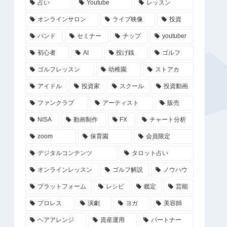
占い
Youtube
レッスン
オンラインサロン
ライブ映像
投資
バンド
セミナー
チップ
youtuber
初心者
AI
投げ銭
ゴルフ
ゴルフレッスン
幼稚園
ストアカ
アイドル
投資家
スクール
投資動画
ファンクラブ
アーティスト
販売
NISA
動画制作
FX
チャート分析
zoom
保育園
会員限定
デジタルコンテンツ
タロット占い
オンラインレッスン
ゴルフ解説
ノウハウ
プラットフォーム
レシピ
鑑定
芸能
プロレス
演劇
ヨガ
美容師
ヘアアレンジ
資産運用
パートナー