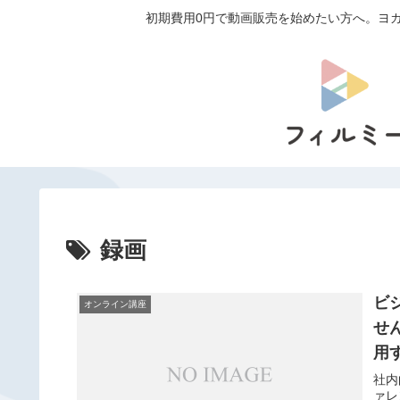
初期費用0円で動画販売を始めたい方へ。ヨガ
録画
ビ
オンライン講座
せ
用
社内
ァレ