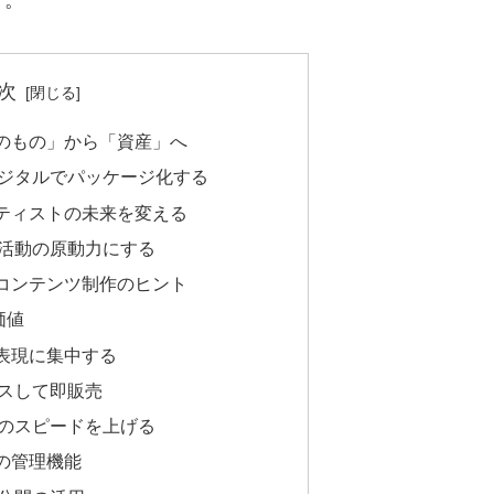
次
性のもの」から「資産」へ
ジタルでパッケージ化する
ーティストの未来を変える
活動の原動力にする
いコンテンツ制作のヒント
価値
て表現に集中する
スして即販売
のスピードを上げる
めの管理機能