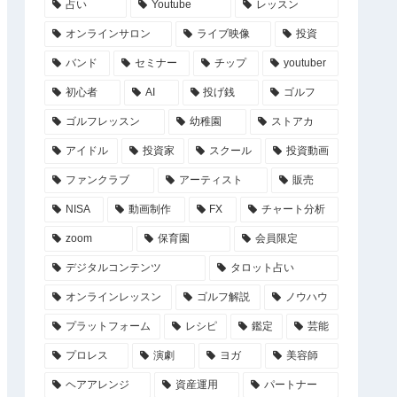
占い
Youtube
レッスン
オンラインサロン
ライブ映像
投資
バンド
セミナー
チップ
youtuber
初心者
AI
投げ銭
ゴルフ
ゴルフレッスン
幼稚園
ストアカ
アイドル
投資家
スクール
投資動画
ファンクラブ
アーティスト
販売
NISA
動画制作
FX
チャート分析
zoom
保育園
会員限定
デジタルコンテンツ
タロット占い
オンラインレッスン
ゴルフ解説
ノウハウ
プラットフォーム
レシピ
鑑定
芸能
プロレス
演劇
ヨガ
美容師
ヘアアレンジ
資産運用
パートナー