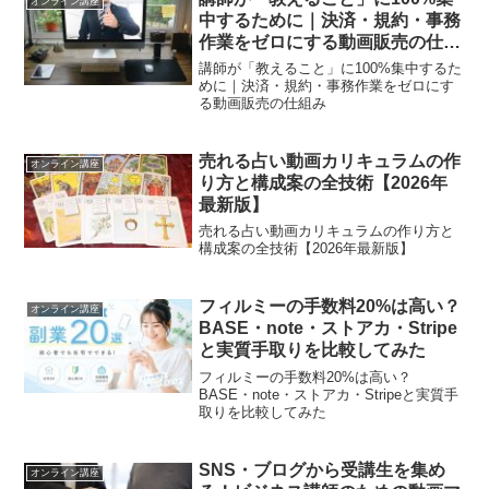
オンライン講座
中するために｜決済・規約・事務
作業をゼロにする動画販売の仕組
み
講師が「教えること」に100%集中するた
めに｜決済・規約・事務作業をゼロにす
る動画販売の仕組み
売れる占い動画カリキュラムの作
オンライン講座
り方と構成案の全技術【2026年
最新版】
売れる占い動画カリキュラムの作り方と
構成案の全技術【2026年最新版】
フィルミーの手数料20%は高い？
オンライン講座
BASE・note・ストアカ・Stripe
と実質手取りを比較してみた
フィルミーの手数料20%は高い？
BASE・note・ストアカ・Stripeと実質手
取りを比較してみた
SNS・ブログから受講生を集め
オンライン講座