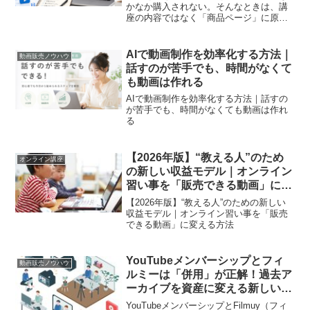
かなか購入されない。そんなときは、講
座の内容ではなく「商品ページ」に原因
があるかもしれません。動画講座は、購
入するまで中身を見ることができませ
ん。購入者は商品ページに掲載されたタ
AIで動画制作を効率化する方法｜
動画販売ノウハウ
イトル、説明文、サムネイル...
話すのが苦手でも、時間がなくて
も動画は作れる
AIで動画制作を効率化する方法｜話すの
が苦手でも、時間がなくても動画は作れ
る
【2026年版】“教える人”のため
オンライン講座
の新しい収益モデル｜オンライン
習い事を「販売できる動画」に変
える方法
【2026年版】“教える人”のための新しい
収益モデル｜オンライン習い事を「販売
できる動画」に変える方法
YouTubeメンバーシップとフィ
動画販売ノウハウ
ルミーは「併用」が正解！過去ア
ーカイブを資産に変える新しい収
益化の形
YouTubeメンバーシップとFilmuy（フィ