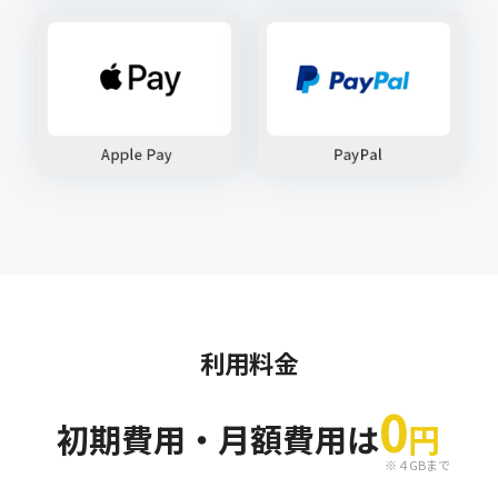
利用料金
0
初期費用・月額費用は
円
※４GBまで