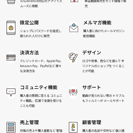
iOS/Android対応のアプリで
ス
単品動画販売を
セット価格で販
ムーズに視聴
売
限定公開
メルマガ機能
ショップにパスワードを設定し
購入者に向けた
メールマガジン
限られた人だけに販売
配信機能
決済方法
デザイン
クレジットカード、Apple Pay、
ロゴや背景、色などを選んで
オ
Amazon Pay、PayPalなど
様々
リジナルのショップを
つくるこ
な決済方法
とが可能
コミュニティ機能
サポート
購入者の質問に答える
コミュニ
動画が見られない等の
トラブル
ティ機能。
応援で支援を受ける
もフィルミーが
メールサポート
ことも可能
売上管理
顧客管理
月毎の売上や購入者数など
管理
購入者の名前や住所など
個人情