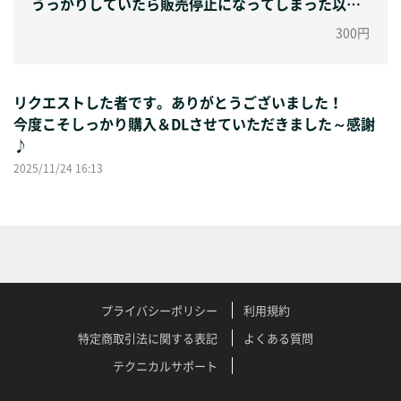
うっかりしていたら販売停止になってしまった以下3
本の動画再販を希望いたします…！
300円
・シチロちゃんとpart.3
・バンドトモフ西日本
・紫明会館
リクエストした者です。ありがとうございました！
今度はしっかり忘れず購入するので何卒ご検討よろ
今度こそしっかり購入＆DLさせていただきました～感謝
しくお願いいたします…(願)。
♪
2025/11/24 16:13
プライバシーポリシー
利用規約
特定商取引法に関する表記
よくある質問
テクニカルサポート