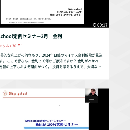
60:17
n school定例セミナー3月 金利
ンタル ( 30 日 )
、世界的な利上げの流れもり、2024年日銀のマイナス金利解除が見込
す。 ここで皆さん、金利って何かご存知ですか？ 金利がわかれ
為替の上下もおよそ理由がつく。 投資を考えるうえで、大切なポ
では ・金利はどうして上下するの？
、短期金利とは？ ・金利が上がると株価、為替がどうなる
ローンはどうなる？ これで経済ニュースが楽しくなるは
上昇がもたらす今後の変化を大展望いたします。