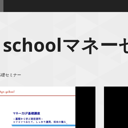
n schoolマ
融 基礎セミナー