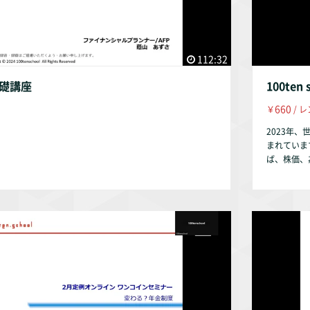
112:32
基礎講座
100te
660
￥
/ レ
2023年
まれていま
ば、株価、
イントになるのです。 このセミナー
・長期金利
か？ ・今後の住宅
ず。 金利