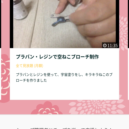
11:35
プラバン・レジンで空ねこブローチ制作
全て見放題 (月額)
プラバンとレジンを使って、宇宙塗りをし、キラキラねこのブ
ローチを作りました