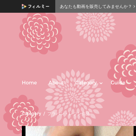
あなたも動画を販売してみませんか？
Home
About
Category
Guide
Category / プラバン・レジン作品