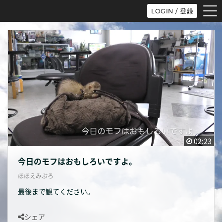
tog
LOGIN / 登録
nav
02:23
今日のモフはおもしろいですよ。
ほほえみぷろ
最後まで観てください。
シェア