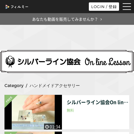
tog
LOGIN / 登録
nav
あなたも動画を販売してみませんか？
Category / ハンドメイドアクセサリー
シルバーライン協会On line Lessonのご紹介
無料
01:34