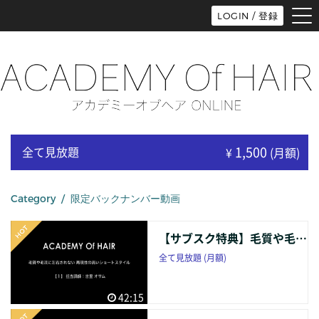
tog
LOGIN / 登録
nav
1,500
全て見放題
¥
(月額)
Category / 限定バックナンバー動画
【サブスク特典】毛質や毛流に左右されない 再現性の高いショートスタイル [１] 【バックナンバー】
全て見放題 (月額)
42:15