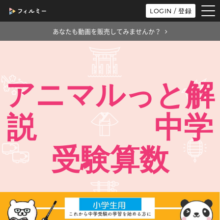
tog
LOGIN / 登録
nav
あなたも動画を販売してみませんか？
アニマルっと解
説 中学
受験算数