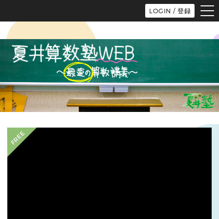
tog
LOGIN / 登録
nav