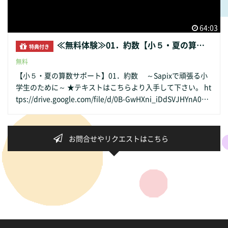
64:03
≪無料体験≫01．約数【小５・夏の算数サポート】
特典付き
無料
【小５・夏の算数サポート】01．約数 ～Sapixで頑張る小
学生のために～ ★テキストはこちらより入手して下さい。 ht
tps://drive.google.com/file/d/0B-GwHXni_iDdSVJHYnA0ND
VaQVk/view?usp=sharing Sapixに通塾中の小学５年生が、
夏期講習での学習内容を短時間で復習するための動画教材で
す。 ※Sapixのテキストの解説授業ではありません。 ・授業
お問合せやリクエストはこちら
は受けたけれども、内容が頭に入ってこない。 ・聞いた時に
は理解していると思っていたが、２，３日後に解いてみたら
完全に忘れてしまっていた。 ・解説してもらえなかった問題
が多く、上のクラスに上がるための勉強が進まない。 といっ
た生徒さんにお勧めです。 ９月以降本格的に難しくなる受験
算数の基礎部分が散りばめられた夏期講習。しっかり取り組
みましょう！