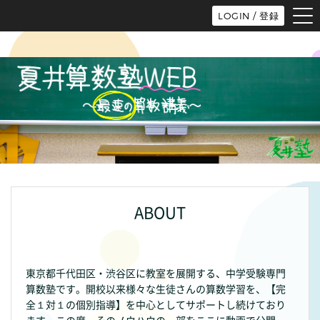
tog
LOGIN / 登録
nav
ABOUT
東京都千代田区・渋谷区に教室を展開する、中学受験専門
算数塾です。開校以来様々な生徒さんの算数学習を、【完
全１対１の個別指導】を中心としてサポートし続けており