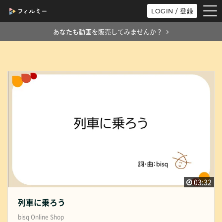
tog
LOGIN / 登録
nav
あなたも動画を販売してみませんか？
03:32
列車に乗ろう
bisq Online Shop