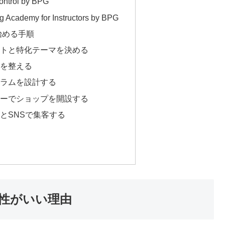
trol by BPG
cademy for Instructors by BPG
始める手順
ットと特化テーマを決める
境を整える
ュラムを設計する
ミーでショップを開設する
beとSNSで集客する
性がいい理由