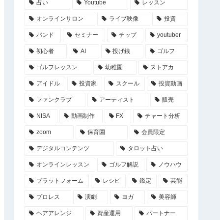
占い
Youtube
レッスン
オンラインサロン
ライブ映像
投資
バンド
セミナー
チップ
youtuber
初心者
AI
投げ銭
ゴルフ
ゴルフレッスン
幼稚園
ストアカ
アイドル
投資家
スクール
投資動画
ファンクラブ
アーティスト
販売
NISA
動画制作
FX
チャート分析
zoom
保育園
会員限定
デジタルコンテンツ
タロット占い
オンラインレッスン
ゴルフ解説
ノウハウ
プラットフォーム
レシピ
鑑定
芸能
プロレス
演劇
ヨガ
美容師
ヘアアレンジ
資産運用
パートナー