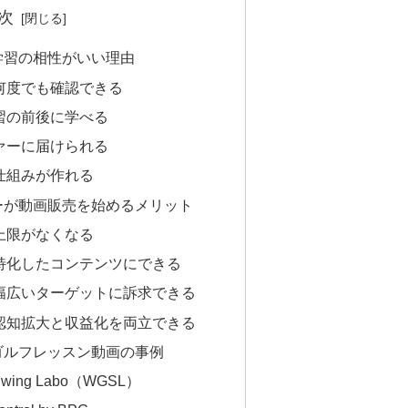
次
学習の相性がいい理由
何度でも確認できる
習の前後に学べる
ァーに届けられる
仕組みが作れる
ーが動画販売を始めるメリット
上限がなくなる
特化したコンテンツにできる
幅広いターゲットに訴求できる
動で認知拡大と収益化を両立できる
ゴルフレッスン動画の事例
Swing Labo（WGSL）