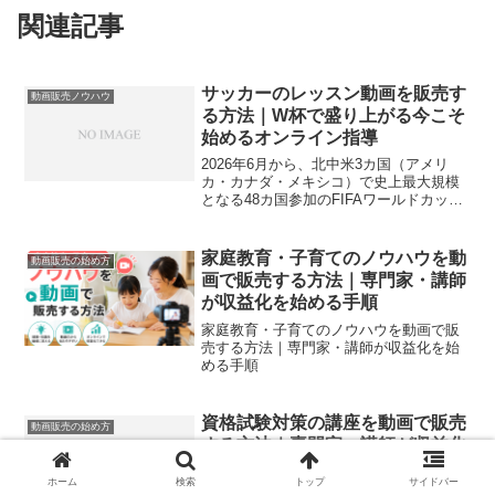
関連記事
サッカーのレッスン動画を販売す
動画販売ノウハウ
る方法｜W杯で盛り上がる今こそ
始めるオンライン指導
2026年6月から、北中米3カ国（アメリ
カ・カナダ・メキシコ）で史上最大規模
となる48カ国参加のFIFAワールドカップ
が開催されています。日本代表の戦いに
注目が集まると同時に、「うちの子もサ
ッカーを習わせたい」「もっと上手くな
家庭教育・子育てのノウハウを動
動画販売の始め方
ってほしい」と...
画で販売する方法｜専門家・講師
が収益化を始める手順
家庭教育・子育てのノウハウを動画で販
売する方法｜専門家・講師が収益化を始
める手順
資格試験対策の講座を動画で販売
動画販売の始め方
する方法｜専門家・講師が収益化
を始める手順
ホーム
検索
トップ
サイドバー
資格試験対策の講座を動画で販売する方