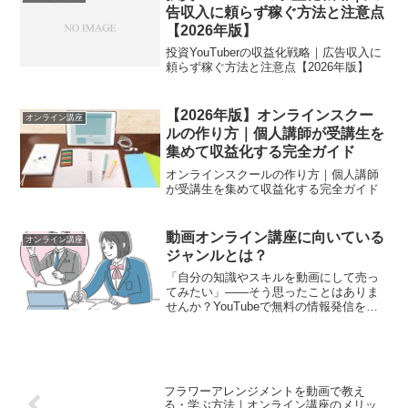
告収入に頼らず稼ぐ方法と注意点
【2026年版】
投資YouTuberの収益化戦略｜広告収入に
頼らず稼ぐ方法と注意点【2026年版】
【2026年版】オンラインスクー
オンライン講座
ルの作り方｜個人講師が受講生を
集めて収益化する完全ガイド
オンラインスクールの作り方｜個人講師
が受講生を集めて収益化する完全ガイド
動画オンライン講座に向いている
オンライン講座
ジャンルとは？
「自分の知識やスキルを動画にして売っ
てみたい」——そう思ったことはありま
せんか？YouTubeで無料の情報発信をし
ている人は多いですが、本当に価値のあ
るノウハウを「有料の動画講座」として
販売するという選択肢は、ここ数年で大
きく広がっています...
フラワーアレンジメントを動画で教え
る・学ぶ方法｜オンライン講座のメリッ