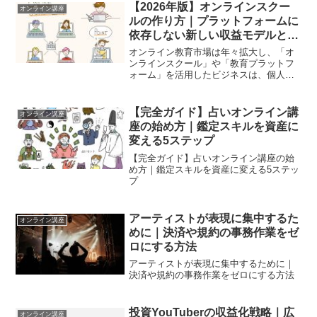
【2026年版】オンラインスクー
オンライン講座
ルの作り方｜プラットフォームに
依存しない新しい収益モデルと
は？
オンライン教育市場は年々拡大し、「オ
ンラインスクール」や「教育プラットフ
ォーム」を活用したビジネスは、個人・
法人問わず当たり前の選択肢になりまし
た。しかし今、多くの方がこんな壁にぶ
つかっています。プラットフォームに登
【完全ガイド】占いオンライン講
オンライン講座
録したが手数料が高い集客...
座の始め方｜鑑定スキルを資産に
変える5ステップ
【完全ガイド】占いオンライン講座の始
め方｜鑑定スキルを資産に変える5ステッ
プ
アーティストが表現に集中するた
オンライン講座
めに｜決済や規約の事務作業をゼ
ロにする方法
アーティストが表現に集中するために｜
決済や規約の事務作業をゼロにする方法
投資YouTuberの収益化戦略｜広
オンライン講座