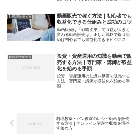
りやすく紹介します。
動画販売で稼ぐ方法｜初心者でも
動画販売の始め方
収益化できる仕組みと成功のコツ
動画販売は「戦略次第」で収益が大きく
変わる動画販売は、正しい戦略で取り組
めば初心者でも収益化できるビジネスで
す。ただし、やみくもに動画を作るだけ
では売れません。重要なのはジャンル選
びターゲット設定販売設計この3つです。
投資・資産運用の知識を動画で販
動画販売の始め方
この記事では、動画販売...
売する方法｜専門家・講師が収益
化を始める手順
投資・資産運用の知識を動画で販売する
方法｜専門家・講師が収益化を始める手
順
料理教室・パン教室のレシピ動画を販売
する方法｜オンライン講座で収益を増や
す始め方