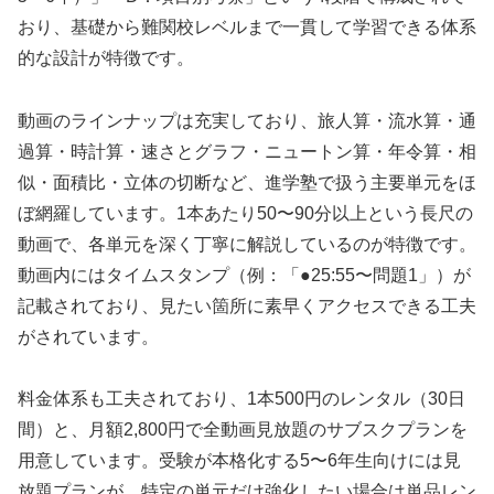
おり、基礎から難関校レベルまで一貫して学習できる体系
的な設計が特徴です。
動画のラインナップは充実しており、旅人算・流水算・通
過算・時計算・速さとグラフ・ニュートン算・年令算・相
似・面積比・立体の切断など、進学塾で扱う主要単元をほ
ぼ網羅しています。1本あたり50〜90分以上という長尺の
動画で、各単元を深く丁寧に解説しているのが特徴です。
動画内にはタイムスタンプ（例：「●25:55〜問題1」）が
記載されており、見たい箇所に素早くアクセスできる工夫
がされています。
料金体系も工夫されており、1本500円のレンタル（30日
間）と、月額2,800円で全動画見放題のサブスクプランを
用意しています。受験が本格化する5〜6年生向けには見
放題プランが、特定の単元だけ強化したい場合は単品レン