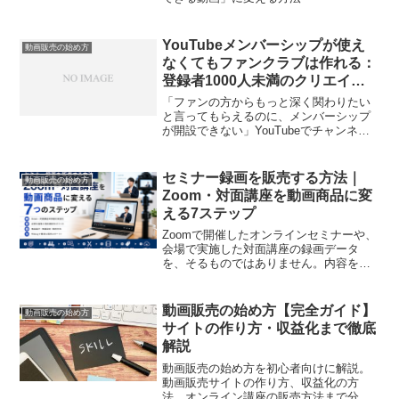
YouTubeメンバーシップが使え
動画販売の始め方
なくてもファンクラブは作れる：
登録者1000人未満のクリエイタ
ーのための実践ガイド
「ファンの方からもっと深く関わりたい
と言ってもらえるのに、メンバーシップ
が開設できない」YouTubeでチャンネル
を運営しているクリエイターの多くが、
一度はぶつかる壁です。YouTubeメンバ
ーシップは月額制でファンと継続的につ
セミナー録画を販売する方法｜
動画販売の始め方
ながれる仕組...
Zoom・対面講座を動画商品に変
える7ステップ
Zoomで開催したオンラインセミナーや、
会場で実施した対面講座の録画データ
を、そるものではありません。内容を整
理して動画商品にすれば、当日参加でき
なかった人に届けたり、参加者の復習用
として提供したり、過去に蓄積した知識
動画販売の始め方【完全ガイド】
動画販売の始め方
を継続的な収益へ変えた...
サイトの作り方・収益化まで徹底
解説
動画販売の始め方を初心者向けに解説。
動画販売サイトの作り方、収益化の方
法、オンライン講座の販売方法まで分か