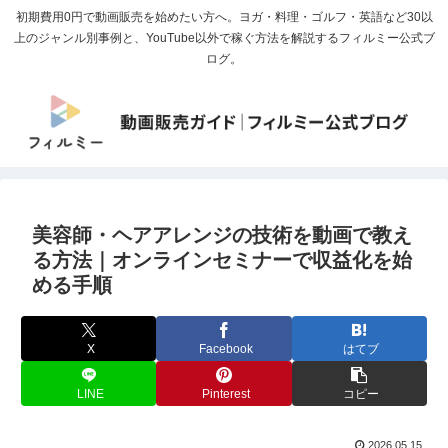
初期費用0円で動画販売を始めたい方へ。ヨガ・料理・ゴルフ・英語など30以
上のジャンル別事例と、YouTube以外で稼ぐ方法を解説するフィルミー公式ブ
ログ。
美容師・ヘアアレンジの技術を動画で教え
る方法｜オンラインセミナーで収益化を始
める手順
X
Facebook
はてブ
LINE
Pinterest
コピー
2026.05.15