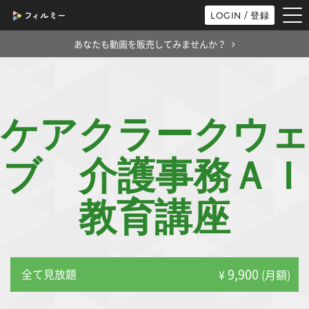
tog
LOGIN / 登録
nav
あなたも動画を販売してみませんか？
ケアクラークウェ
ブ 介護事務ＡＩ
教育講座
9,900
全て見放題
¥
(月額)