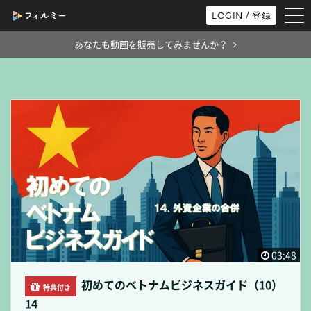
tog
LOGIN / 登録
nav
あなたも動画を販売してみませんか？
03:48
初めてのベトナムビジネスガイド（10）
特典付き
14