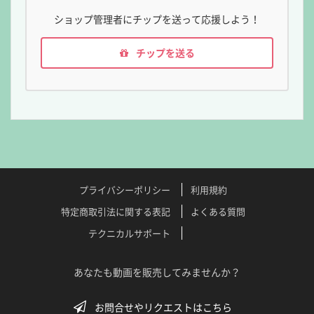
ショップ管理者にチップを送って応援しよう！
チップを送る
プライバシーポリシー
利用規約
特定商取引法に関する表記
よくある質問
テクニカルサポート
あなたも動画を販売してみませんか？
お問合せやリクエストはこちら