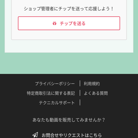
ショップ管理者にチップを送って応援しよう！
チップを送る
プライバシーポリシー
利用規約
特定商取引法に関する表記
よくある質問
テクニカルサポート
あなたも動画を販売してみませんか？
お問合せやリクエストはこちら