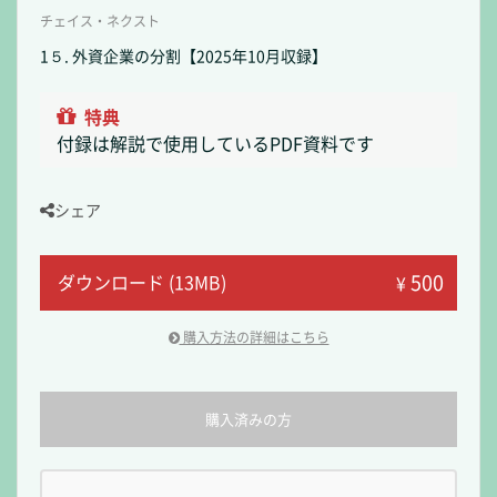
チェイス・ネクスト
1５. 外資企業の分割【2025年10月収録】
特典
付録は解説で使用しているPDF資料です
シェア
500
ダウンロード (13MB)
¥
購入方法の詳細はこちら
購入済みの方