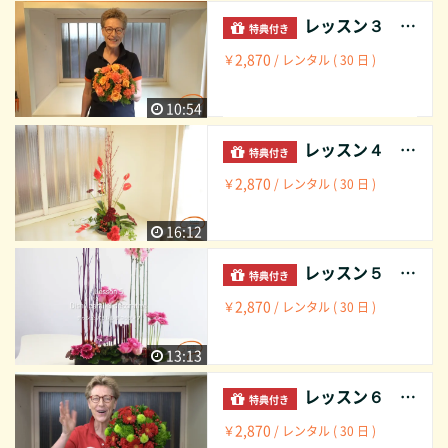
レッスン３ ディッシュアレンジメント半球型 ミックス Lesson 3 Dish arrangement Semi spherical shape mixed
特典付き
2,870
￥
/ レンタル ( 30 日 )
10:54
レッスン４ ディッシュアレンジメント トライアングル セントラルポイント グループ Lesson 4 Dish arrangement Triangle central point grouped
特典付き
2,870
￥
/ レンタル ( 30 日 )
16:12
レッスン５ ディッシュアレンジメント パラレル デコラティブ Lesson 5 Dish arrangement Parallel decorative
特典付き
2,870
￥
/ レンタル ( 30 日 )
13:13
レッスン６ ハンドタイドブーケ： 半球型 ミックス Lesson 6 Hand tied bouquet: semi spherical shape mixed
特典付き
2,870
￥
/ レンタル ( 30 日 )