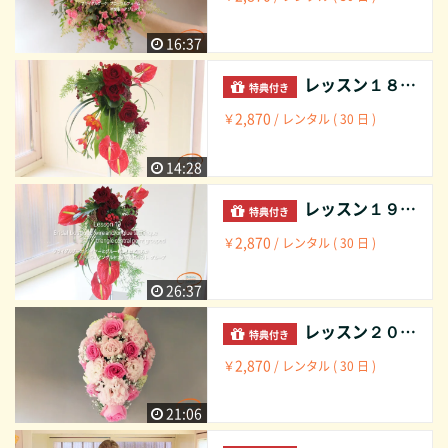
16:37
レッスン１８ ブライダルブーケ： トライアングル セントラルポイント グループ フローラルフォームホルダー Lesson 18 Bridal bouquet: triangle central point group floral foam-holder
特典付き
2,870
￥
/ レンタル ( 30 日 )
14:28
レッスン１９ ブライダルブーケ： トライアングル セントラルポイント グループ ワイヤーとグルーもしくはどちらか Lesson 19 Bridal bouquet: triangle central point group wire and/or glue tecknique
特典付き
2,870
￥
/ レンタル ( 30 日 )
26:37
レッスン２０ ブライダルブーケ： ティアドロップ型 ミックス ワイヤーとグルーもしくはどちらか Lesson 20 Bridal bouquet: teardrop shape mixed wire and/or glue technique
特典付き
2,870
￥
/ レンタル ( 30 日 )
21:06