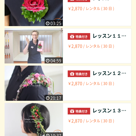
2,870
￥
/ レンタル ( 30 日 )
03:25
レッスン１１ コサージュ： パッケージに（プレセント） Lesson 11 Corsage: on package (present)
特典付き
2,870
￥
/ レンタル ( 30 日 )
04:59
レッスン１２ コサージュ： 170㎝の女性 肩 Lesson 12 Corsage: Lady 170cm shoulder
特典付き
2,870
￥
/ レンタル ( 30 日 )
21:17
レッスン１３ コサージュ： 170㎝の女性 髪 Lesson 13: Corsage: Lady 170cm hair
特典付き
2,870
￥
/ レンタル ( 30 日 )
10:37