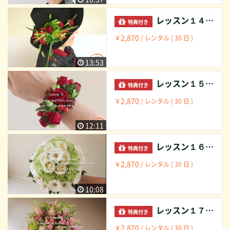
レッスン１４ コサージュ： 170㎝の女性 帽子 Lesson 14 Corsage: Lady 170cm hat
特典付き
2,870
￥
/ レンタル ( 30 日 )
13:53
レッスン１５ コサージュ： 170㎝の女性 手首 Lesson 15 Corsage: Lady 170cm wrist
特典付き
2,870
￥
/ レンタル ( 30 日 )
12:11
レッスン１６ ブライダルブーケ： 半球型 サークル ハンドタイドスパイラル Lesson 16 Bridal bouquet: semi spherical shape in circles hand-tied spiral
特典付き
2,870
￥
/ レンタル ( 30 日 )
10:08
レッスン１７ ブライダルブーケ： 半球型 アジュール フローラルフォームホルダー Lesson 17 Bridal bouquet: semi spherical shape ajour floral foam holder
特典付き
2,870
￥
/ レンタル ( 30 日 )