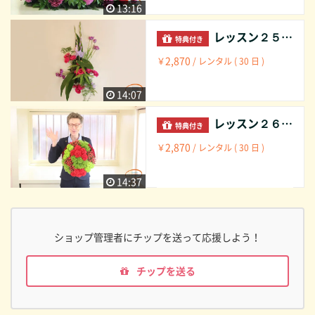
13:16
レッスン２５ ウォールデコレーション： トライアングル セントラルポイント グループ Lesson 25 Wall decoration: Triangle central point grouped
特典付き
2,870
￥
/ レンタル ( 30 日 )
14:07
レッスン２６ ウォールデコレーション： 半球型 グループ Lesson 26 Wall decoration: Semi spherical shape grouped
特典付き
2,870
￥
/ レンタル ( 30 日 )
14:37
ショップ管理者にチップを送って応援しよう！
チップを送る