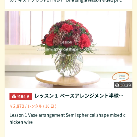
¥2,870. (30 days streaming and inclusive the purchased le
sson textbook, PDF) 可购买任意单个课程。单个课程售价 ¥2,
870。（获30日观看权限，附相应课程教学文本PDF）
10:39
レッスン１ ベースアレンジメント半球型 ミックス チキンワイヤー Lesson 1 Vase arrangement Semi spherical shape mixed chicken wire
特典付き
2,870
￥
/ レンタル ( 30 日 )
Lesson 1 Vase arrangement Semi spherical shape mixed c
hicken wire