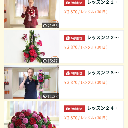
レッスン２１ ブライダルブーケ： 半球型 ミックス （古典的なビデマイヤー）ワイヤーとグルーもしくはどちらか Lesson 21 Bridal bouquet: semi spherical shape mixed wire and/or glue tecknique
特典付き
2,870
￥
/ レンタル ( 30 日 )
21:53
レッスン２２ 葬儀用アレンジメント： トライアングル セントラルポイント グループ Lesson 22 Funeral spray: Triangle central point grouped
特典付き
2,870
￥
/ レンタル ( 30 日 )
15:47
レッスン２３ 葬儀用アレンジメント： リニア クロス型 Lesson23 Funeral spray: Linear cross shaped
特典付き
2,870
￥
/ レンタル ( 30 日 )
11:28
レッスン２４ 葬儀用アレンジメント： チィアドロップ型 ミックス Lesson 24 Funeral spray : Teardrop shape mixed
特典付き
2,870
￥
/ レンタル ( 30 日 )