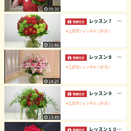
09:30
レッスン７ ハンドタイドブーケ： 半球型 グループ Lesson 7 Hand tied bouquet: semi spherical shape on groups
特典付き
2,870
￥
/ レンタル ( 30 日 )
11:46
レッスン８ ハンドタイドブーケ： 半球型 アジュール Lesson 8 Hand tied bouquet : semi spherical shape ajour
特典付き
2,870
￥
/ レンタル ( 30 日 )
14:25
レッスン９ ハンドタイドブーケ： 半球型 垂れ下がる花材と共に Lesson 9 Hand tied bouquet: semi spherical shape with materials handing out
特典付き
2,870
￥
/ レンタル ( 30 日 )
13:49
レッスン１０ コサージュ： 男性のジャケットの折り襟に Lesson 10 Corsage： on lapel of gentleman`s Jacket
特典付き