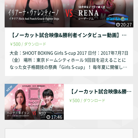
ん。 ※上記を違反することにより当社が損害を被った場合、
当社は法的措置を取ります。 ※番組等で利用をご希望の場合
は（株）アース・オンにお問い合わせください。
20:27
【ノーカット試合映像&勝利者インタビュー動画】 SHOOT BOXING Girls S-cup 2017 RENA vs イリアーナ・ヴァレンティーノ
500
￥
/ ダウンロード
大会：SHOOT BOXING Girls S-cup 2017 日付：2017年7月7日
（金） 場所：東京ドームシティホール 9回目を迎えることに
なった女子格闘技の祭典「Girls S-cup」！ 毎年夏に開催して
いる大会で RIZINの顔にもなったシュートボクシング絶対女
王RENAの試合！ そのRENAが2015年大みそかのRIZINでMMA
ルールで対戦（RENAが2R一本勝ち）したイリアーナ・バレ
【ノーカット試合映像&勝利者インタビュー動画】 SHOOT BOXING Girls S-cup 2017 MIO vs ハンナ・タイソン
ンティーノと今度はSBルールで激突。 RENAの返り討ちか、
500
￥
/ ダウンロード
それとも...！？ 激闘の末勝利を勝ち取ったものは？ （禁止事
項） ※個人で楽しむ以外、無許諾で頒布、販売、譲渡、転
載、転送、送信、改変等することはできません。 ※上記を違
17:46
反することにより当社が損害を被った場合、当社は法的措置
を取ります。 ※番組等で利用をご希望の場合は（株）アー
ス・オンにお問い合わせください。