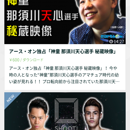
14:27
アース・オン独占「神童 那須川天心選手 秘蔵映像」
600
￥
/ ダウンロード
アース・オン独占「神童 那須川天心選手 秘蔵映像」！ 今や
時の人となった“神童”那須川天心選手のアマチュア時代の幼
い姿が見れる！！ プロ転向前から注目されていた那須川天心
選手が、 浅草シーザージムでRIZINでも有名な“シュートボク
シング絶対女王”RENA選手に、 シュートボクシングルールに
ある「投げ」を教わり、 さらにRENA選手との対談＆インタ
ビュー、マススパーリングを収録！ ここでしか見れない秘蔵
映像、是非お求めください！！ （禁止事項） ※個人で楽しむ
以外、無許諾で頒布、販売、譲渡、転載、転送、送信、改変
等することはできません。 ※上記を違反することにより当社