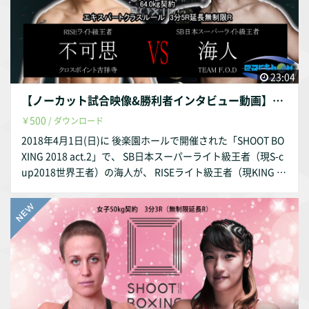
が損害を被った場合、当社は法的措置を取ります。 ※番組等
での利用をご希望の場合は、白(クリーンピクチャー)及び素
材が御座いますので、（株）アース・オン迄お問い合わせく
ださい。
23:04
【ノーカット試合映像&勝利者インタビュー動画】 SHOOT BOXING 2018 act.2 海人 vs 不可思
500
￥
/ ダウンロード
2018年4月1日(日)に 後楽園ホールで開催された「SHOOT BO
XING 2018 act.2」で、 SB日本スーパーライト級王者（現S-c
up2018世界王者）の海人が、 RISEライト級王者（現KING O
F KNOCK OUT初代スーパーライト級王者）の 不可思と王者対
決！！ 不可思はKNOCK OUTのトーナメントの最中にサプラ
イズ参戦！ 海人にとってはSHOOT BOXING S-cup 65kg 世界
TOURNAMENT 2018に 出場するための大事な一戦！ 「激闘
派」として知られ連勝街道で波に乗る不可思に海人はどう立
ち向かうのか！ 果たして勝利し S-cup出場の権利を手にする
のは...？ （禁止事項） ※個人で楽しむ以外、無許諾で頒布、
販売、譲渡、転載、転送、送信、改変等することはできませ