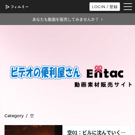
tog
LOGIN / 登録
nav
あなたも動画を販売してみませんか？
Category / 空
空01：ビルに沈んでいく夕陽