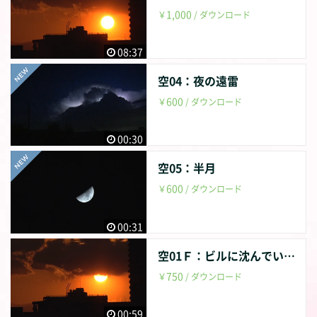
1,000
￥
/ ダウンロード
08:37
空04：夜の遠雷
600
￥
/ ダウンロード
00:30
空05：半月
600
￥
/ ダウンロード
00:31
空01Ｆ：ビルに沈んでいく夕陽（10倍速）
750
￥
/ ダウンロード
00:59