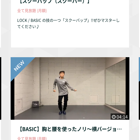
【スクーバップ（スクーバー）】
全て見放題 (月額)
LOCK / BASIC の技の一つ「スクーバップ」!!ぜひマスターし
てください♪
04:14
【BASIC】胸と腰を使ったノリ〜横バージョン〜
全て見放題 (月額)