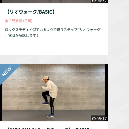
06:32
【リオウォーク/BASIC】
全て見放題 (月額)
ロックステディと似ているようで違うステップ "リオウォーク"
。YOUが解説します！
05:17