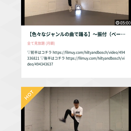
05:00
【色々なジャンルの曲で踊る】〜振付（ベーシック）〜
全て見放題 (月額)
▽前半はコチラ https://filmuy.com/hiltyandbosch/video/494
336821 ▽後半はコチラ https://filmuy.com/hiltyandbosch/vi
deo/494343637