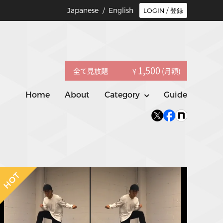
Japanese /
English
LOGIN / 登録
1,500
全て見放題
(月額)
¥
Home
About
Category
Guide