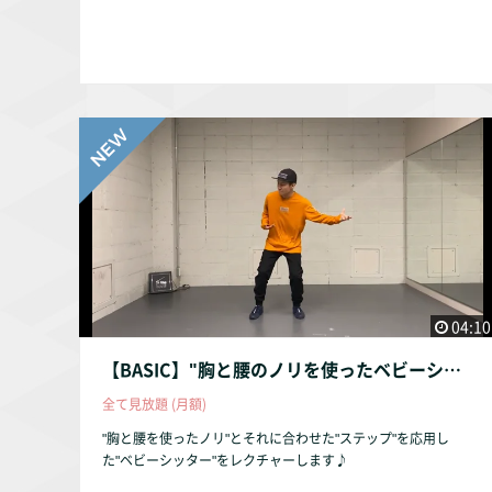
04:10
【BASIC】"胸と腰のノリを使ったベビーシッター"
全て見放題 (月額)
"胸と腰を使ったノリ"とそれに合わせた"ステップ"を応用し
た"ベビーシッター"をレクチャーします♪