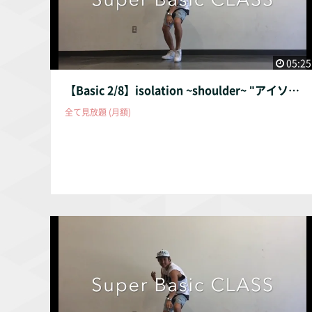
05:25
【Basic 2/8】isolation ~shoulder~ "アイソレーション肩"
全て見放題 (月額)