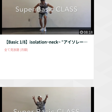
08:18
【Basic 1/8】isolation~neck~ "アイソレーション首"
全て見放題 (月額)