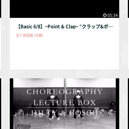
05:34
【Basic 6/8】~Point & Clap~ "クラップ&ポイント"
全て見放題 (月額)