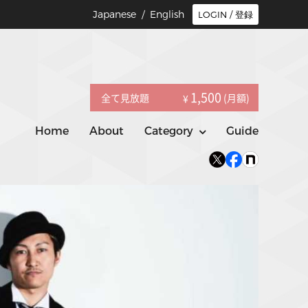
Japanese /
English
LOGIN / 登録
1,500
全て見放題
(月額)
¥
Home
About
Category
Guide