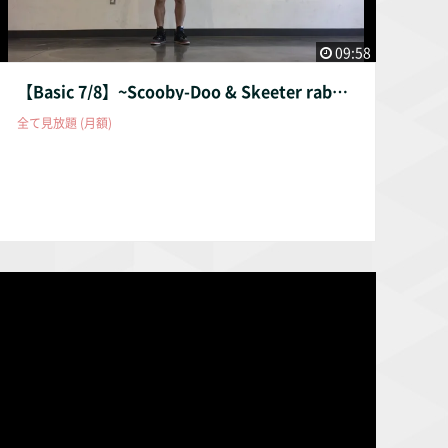
09:58
【Basic 7/8】~Scooby-Doo & Skeeter rabbit~ "スクービードゥ&スキーターラビット"
全て見放題 (月額)