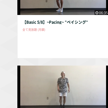
06:35
【Basic 5/8】~Pacing~ "ペイシング"
全て見放題 (月額)