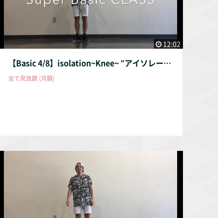
12:02
【Basic 4/8】isolation~Knee~ "アイソレーション膝"
全て見放題 (月額)