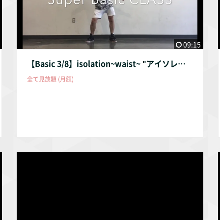
シックレッスン」が登場!! ダンスの基本となる体一つ一つを動
かすアイソレーションから、 トウェルやポイントなどの基本
スキルまで、一つ一つ教え込みます。 ご自分のペースに合わ
せてチャレンジできるオンラインレッスン。 楽しむことを忘
れず、全力でチャレンジしてください。 今後も、週に１〜２
09:15
つのペースでレッスンムービーを公開予定です♪
【Basic 3/8】isolation~waist~ "アイソレーション腰"
全て見放題 (月額)