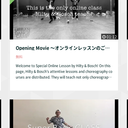
01:12
Opening Movie 〜オンラインレッスンのご紹介〜
無料
Welcome to Special Online Lesson by Hilty & Bosch! On this
page, Hilty & Bosch's attentive lessons and choreography co
urses are distributed. They will teach not only choreography
but also the basic (For example, rhythm, pacing, locking, poi
nt, scoobie do etc.). It's just only 14 USD each month. New l
ecture movie will be updated every month. Check this out! T
he first choreography menu is [TURN UP THE MUSIC]!! Nest
step is [Super Basic CLASS]!! Let's become a The Master of
Locking!!! 第一回Choreography課題曲は「Turn Up The Musi
c」(YouTube再生数：約600万回)!! レクチャーは、全部で５段
階、合計約１時間の内容です。 ７月からは、「スーパーベー