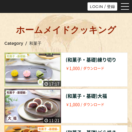
tog
LOGIN / 登録
nav
ホームメイドクッキング
Category / 和菓子
(和菓子・基礎)練り切り
1,000
￥
/ ダウンロード
17:17
(和菓子・基礎)大福
1,000
￥
/ ダウンロード
11:21