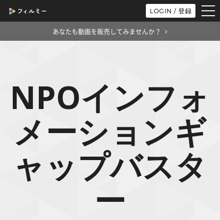
tog
LOGIN / 登録
nav
あなたも動画を販売してみませんか？
NPOインフォ
メーションギ
ャップバスタ
ー