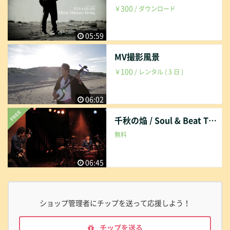
300
￥
/ ダウンロード
05:59
MV撮影風景
100
￥
/ レンタル ( 3 日 )
06:02
千秋の焔 / Soul & Beat TEN-CHI-JIN
無料
06:45
ショップ管理者にチップを送って応援しよう！
チップを送る