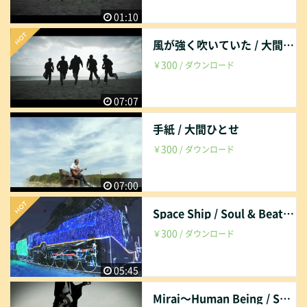
01:10
風が強く吹いていた / 大間ジロー
300
￥
/ ダウンロード
07:07
手紙 / 大間ひとせ
300
￥
/ ダウンロード
07:00
Space Ship / Soul & Beat TEN-CHI-JIN
300
￥
/ ダウンロード
05:45
Mirai〜Human Being / Soul & Beat TEN-CHI-JIN