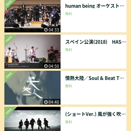
human being オーケストラVer./Soul & Beat TEN-CHI-JIN
無料
04:33
スペイン公演(2018) HASEKURA / Soul & Beat TEN-CHI-JIN
無料
04:50
情熱大陸／Soul & Beat TEN-CHI-JIN
無料
04:40
(ショートVer.) 風が強く吹いていた／大間ジロー
無料