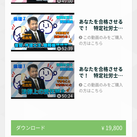
49:00
あなたを合格させる
で！ 特定社労士講
座 倫理編2
この動画のみをご購入
の方はこちら
52:39
あなたを合格させる
で！ 特定社労士講
座 倫理編1
この動画のみをご購入
の方はこちら
50:24
19,800
ダウンロード
¥