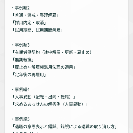
・事例編2
「普通・懲戒・整理解雇」
「採用内定・取消」
「試用期間、試用期間解雇」
・事例編3
「有期労働契約（途中解雇・更新・雇止め）」
「無期転換」
「雇止め←解雇権濫用法理の適用」
「定年後の再雇用」
・事例編4
「人事異動（配転・出向・転籍）」
「求めるあっせんの解答例（人事異動）」
・事例編5
「退職の意思表示と錯誤、錯誤による退職の取り消し方」