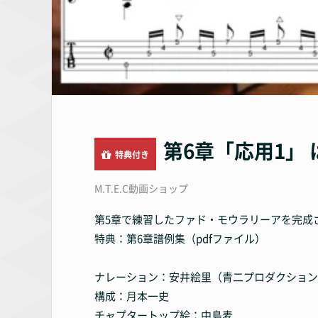
第6章「応用1」
特典付き
M.T.E.C動画ショップ
第5章で練習したファド・モウラリーアを完成
特典：第6章譜例集（pdfファイル）
ナレーション：安井絵里（青二プロダクション
構成：月本一史
チャプタートップ絵：中島麦