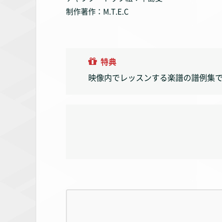
制作著作：M.T.E.C
特典
映像内でレッスンする楽譜の譜例集