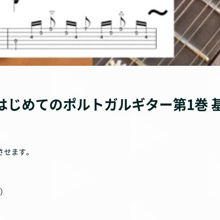
 はじめてのポルトガルギター第1巻 
させます。
）