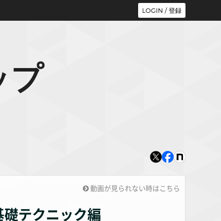
LOGIN / 登録
ップ
動画が見られない時はこちら
基礎テクニック編