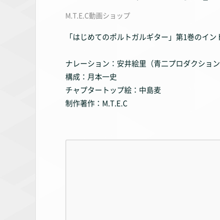
M.T.E.C動画ショップ
「はじめてのポルトガルギター」第1巻のイン
ナレーション：安井絵里（青二プロダクション
構成：月本一史
チャプタートップ絵：中島麦
制作著作：M.T.E.C