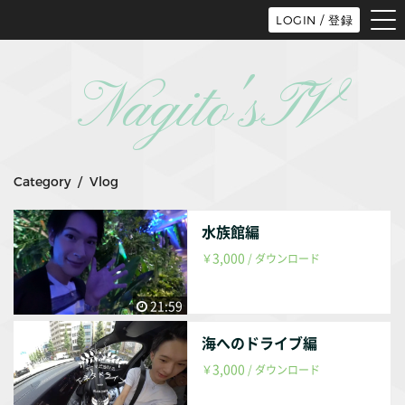
tog
LOGIN / 登録
nav
Nagito'sTV
Category / Vlog
水族館編
3,000
￥
/ ダウンロード
21:59
海へのドライブ編
3,000
￥
/ ダウンロード