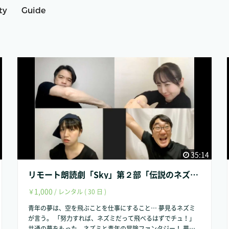
ty
Guide
35:14
リモート朗読劇「Sky」第２部「伝説のネズミ編」（全３部）
1,000
￥
/ レンタル ( 30 日 )
青年の夢は、空を飛ぶことを仕事にすること… 夢見るネズミ
が言う。 「努力すれば、ネズミだって飛べるはずでチュ！」
共通の夢をもった、ネズミと青年の冒険ファンタジー！ 夢は