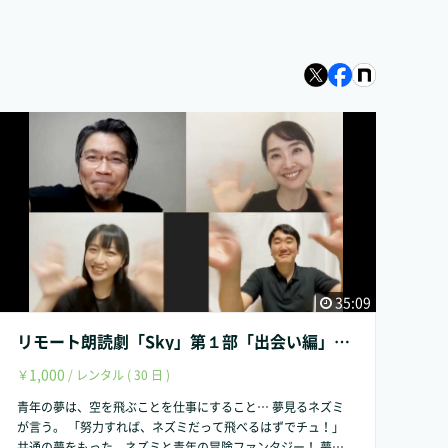
35:09
リモート朗読劇「Sky」第１部「出会い編」（全３部）
1,000
￥
/ レンタル ( 30 日 )
青年の夢は、空を飛ぶことを仕事にすること… 夢見るネズミ
が言う。 「努力すれば、ネズミだって飛べるはずでチュ！」
共通の夢をもった、ネズミと青年の冒険ファンタジー！ 夢は