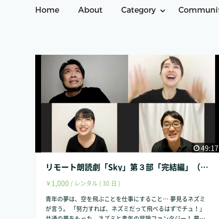
Home
About
Category
Communi
49:17
リモート朗読劇「Sky」第３部「完結編」（全３部）
1,000
￥
/ レンタル ( 30 日 )
青年の夢は、空を飛ぶことを仕事にすること… 夢見るネズミ
が言う。 「努力すれば、ネズミだって飛べるはずでチュ！」
共通の夢をもった、ネズミと青年の冒険ファンタジー！ 夢は