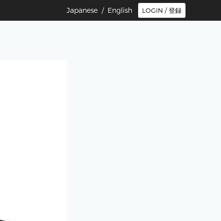
Japanese /
English
LOGIN / 登録