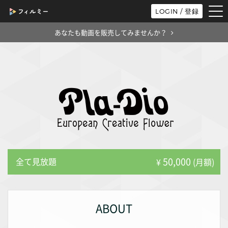
tog
LOGIN / 登録
nav
あなたも動画を販売してみませんか？
50,000
全て見放題
¥
(月額)
ABOUT