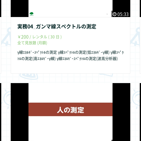
05:33
実務04_ガンマ線スペクトルの測定
200
￥
/ レンタル ( 30 日 )
全て見放題 (月額)
γ線ｴﾈﾙｷﾞｰｽﾍﾟｸﾄﾙの測定 γ線ｽﾍﾟｸﾄﾙの測定(低ｴﾈﾙｷﾞｰγ線) γ線ｽﾍﾟｸ
ﾄﾙの測定(高ｴﾈﾙｷﾞｰγ線) γ線ｴﾈﾙｷﾞｰｽﾍﾟｸﾄﾙの測定(波高分析器)