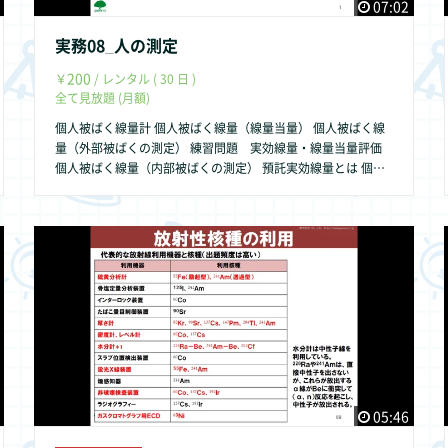
07:02
実務08_人の測定
200
￥
/ レンタル ( 30 日 )
全て見放題 (月額)
個人被ばく線量計 個人被ばく線量（線量当量） 個人被ばく線
量（外部被ばくの測定） 練習問題 実効線量・線量当量評価
個人被ばく線量（内部被ばくの測定） 預託実効線量とは 個人
被ばく線量（線量限度） 個人被ばく線量（まとめ）
05:46