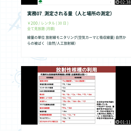
02:38
実務07_測定される量（人と場所の測定）
200
￥
/ レンタル ( 30 日 )
全て見放題 (月額)
線量の単位 放射線モニタリング(空気カーマと吸収線量) 自然か
らの被ばく（自然/人工放射線）
01:11