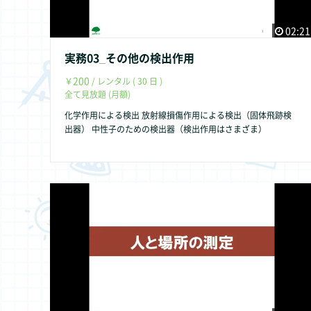
02:21
実務03_その他の検出作用
200
￥
/ レンタル ( 30 日 )
全て見放題 (月額)
化学作用による検出 放射線損傷作用による検出（固体飛跡検
出器） 中性子のための検出器（検出作用はさまざま）