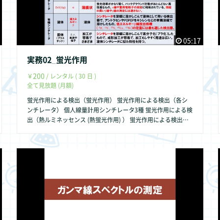
05:17
実務02_蛍光作用
200
￥
/ レンタル ( 30 日 )
全て見放題 (月額)
蛍光作用による検出（蛍光作用） 蛍光作用による検出（各シ
ンチレータ） 個人線量計用シンチレータ3種 蛍光作用による検
出（熱ルミネッセンス (熱蛍光作用) ） 蛍光作用による検出
（ラジオフォト・ルミネッセンス） 蛍光作用による検出（光
刺激ルミネッセンス） 個人線量計用 シンチレータまとめ