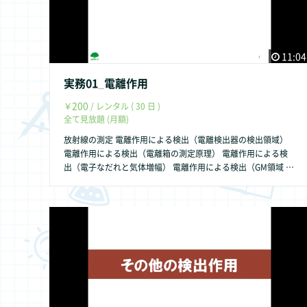
11:04
実務01_電離作用
200
￥
/ レンタル ( 30 日 )
全て見放題 (月額)
放射線の測定 電離作用による検出（電離検出器の検出領域）
電離作用による検出（電離箱の測定原理） 電離作用による検
出（電子なだれと気体増幅） 電離作用による検出（GM領域 プ
ラトー特性） 電離作用による検出（GM計数管：窒息現象） 練
習問題(ＧＭ管の数え落とし) 電離作用を利用した検出器の特徴
まとめ 電離作用による検出（W値） W値の計算問題 半導体に
よる検出(固体の電離作用) 代表的な半導体検出器