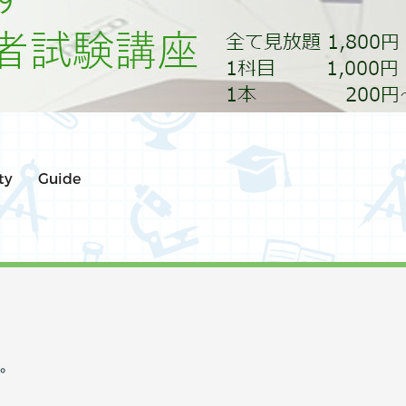
ty
Guide
。